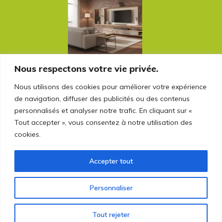
Nous respectons votre vie privée.
Les atouts d’une rénovation intelligente :
Nous utilisons des cookies pour améliorer votre expérience
tirer parti de ce que la maison offre déjà
de navigation, diffuser des publicités ou des contenus
personnalisés et analyser notre trafic. En cliquant sur «
Tout accepter », vous consentez à notre utilisation des
Rechercher sur le blog
cookies.
Rechercher :
Accepter tout
Personnaliser
Tout rejeter
© 2026 proetco.fr - Tous droits réservés.