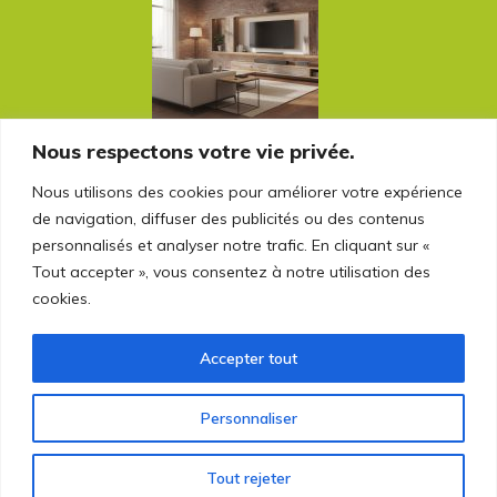
Nous respectons votre vie privée.
Les atouts d’une rénovation intelligente :
Nous utilisons des cookies pour améliorer votre expérience
tirer parti de ce que la maison offre déjà
de navigation, diffuser des publicités ou des contenus
personnalisés et analyser notre trafic. En cliquant sur «
Tout accepter », vous consentez à notre utilisation des
Rechercher sur le blog
cookies.
Rechercher :
Accepter tout
Personnaliser
Tout rejeter
© 2026 proetco.fr - Tous droits réservés.