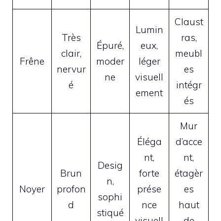
Claust
Lumin
Très
ras,
Épuré,
eux,
clair,
meubl
Frêne
moder
léger
nervur
es
ne
visuell
é
intégr
ement
és
Mur
Éléga
d’acce
nt,
nt,
Desig
Brun
forte
étagèr
n,
Noyer
profon
prése
es
sophi
d
nce
haut
stiqué
visuell
de