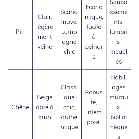
Souba
Écono
Scand
sseme
Clair,
mique,
inave,
nts,
légère
facile
Pin
camp
lambri
ment
à
agne
s,
veiné
peindr
chic
meubl
e
es
Habill
Classi
ages
Robus
Beige
que
murau
te,
Chêne
doré à
chic,
x,
intem
brun
authe
bibliot
porel
ntique
hèque
s